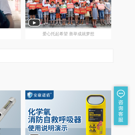
希望
人人安康公益助学 衡阳站
爱心托起希望 善举成就梦想
工
周