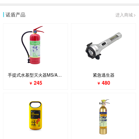
诺盾产品
进入商城
>
手提式水基型灭火器MS/ABE3Ⅰ
紧急逃生器
245
480
￥
￥