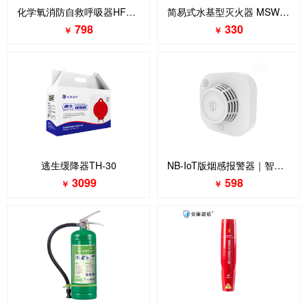
化学氧消防自救呼吸器HFZY30
简易式水基型灭火器 MSWJ950
798
330
￥
￥
逃生缓降器TH-30
NB-IoT版烟感报警器｜智能烟雾报警器
3099
598
￥
￥