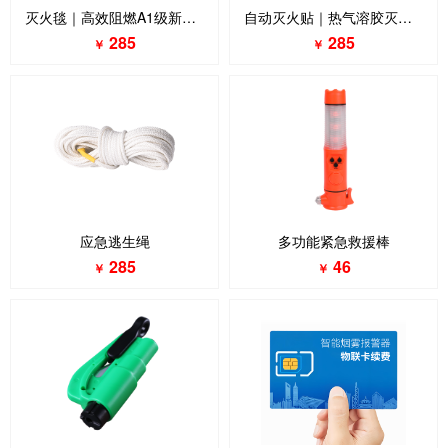
灭火毯｜高效阻燃A1级新型玻璃纤维消防灭火毯
自动灭火贴｜热气溶胶灭火装置
285
285
￥
￥
应急逃生绳
多功能紧急救援棒
285
46
￥
￥